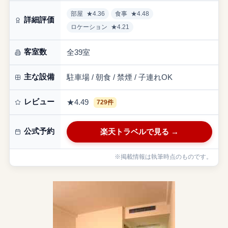
部屋
★4.36
食事
★4.48
詳細評価
ロケーション
★4.21
客室数
全39室
主な設備
駐車場 / 朝食 / 禁煙 / 子連れOK
レビュー
★4.49
729件
公式予約
楽天トラベルで見る →
※掲載情報は執筆時点のものです。