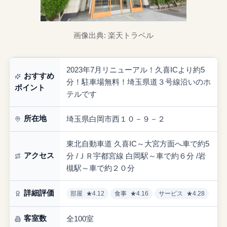
画像出典: 楽天トラベル
2023年7月リニューアル！久喜ICより約5
おすすめ
分！駐車場無料！埼玉県道３号線沿いのホ
ポイント
テルです
所在地
埼玉県白岡市西１０－９－２
東北自動車道 久喜IC～大宮方面へ車で約5
アクセス
分 /ＪＲ宇都宮線 白岡駅～車で約６分 /岩
槻駅～車で約２０分
詳細評価
部屋
★4.12
食事
★4.16
サービス
★4.28
客室数
全100室