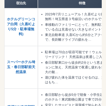
宿泊先
特徴
2023年7月リニューアル！久喜ICより約
無料！埼玉県道３号線沿いのホテルです
ホテルグリーンコ
ア白岡（久喜ICよ
車移動のファミリーにとって、無料駐車
り5分・駐車場無
ている点は見逃せない大きなポイントで
料)
東北自動車道 久喜ICから約5分とアクセ
で、長距離ドライブの疲れを…
駐車場は70台が収容可能です！ウェルカ
リードリンク！ 天然温泉は夜通しご入浴
スーパーホテル埼
春日部駅東口から徒歩約2分という恵ま
玉・春日部駅前天
ョンに加え、天然温泉で夜通し疲れを癒
大の魅…
然温泉
遊び疲れた体を温泉でほぐせるのは、大
はもち…
春日部駅から徒歩5分で朝食・小学生以
のホテル！東武動物公園まで車で25分
安定したサービスと清潔感で知られる東横