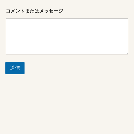
た
は
コメントまたはメッセージ
メ
ッ
セ
ー
ジ
メ
ー
ル
ア
ド
送信
レ
ス
メ
ー
ル
ア
ド
レ
ス