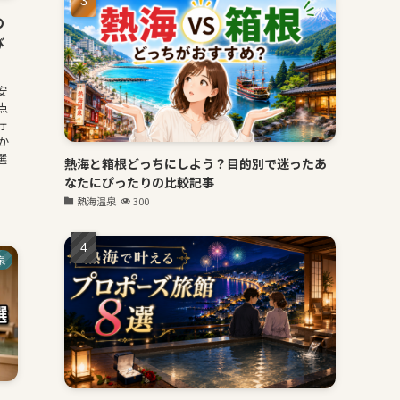
の
び
安
点
行
か
選
熱海と箱根どっちにしよう？目的別で迷ったあ
なたにぴったりの比較記事
熱海温泉
300
泉