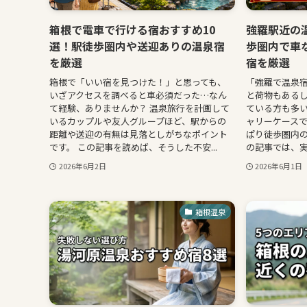
箱根で電車で行ける宿おすすめ10
強羅駅近の
選！駅徒歩圏内や送迎ありの温泉宿
歩圏内で車
を厳選
宿を厳選
箱根で「いい宿を見つけた！」と思っても、
「強羅で温泉
いざアクセスを調べると車必須だった…なん
と荷物もある
て経験、ありませんか？ 温泉旅行を計画して
ている方も多
いるカップルや友人グループほど、駅からの
ャリーケース
距離や送迎の有無は見落としがちなポイント
ぱり徒歩圏内の
です。 この記事を読めば、そうした不安...
の記事では、実
2026年6月2日
2026年6月1日
箱根温泉