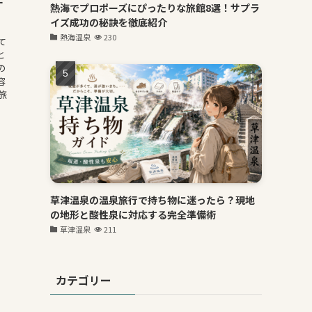
す
熱海でプロポーズにぴったりな旅館8選！サプラ
イズ成功の秘訣を徹底紹介
熱海温泉
230
て
と
の
容
旅
草津温泉の温泉旅行で持ち物に迷ったら？現地
の地形と酸性泉に対応する完全準備術
草津温泉
211
カテゴリー