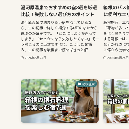
湯河原温泉でおすすめの宿8選を厳選
箱根のバス
比較！失敗しない選び方のポイント
に便利なエ
湯河原温泉で泊まりたい宿を探しているな
箱根旅行、車
ら、この記事で詳しく紹介する8軒のなかから
「荷物が多い
選ぶのが確実です。 「どこにしようか迷って
をよく聞きま
しまう」「せっかくなら失敗したくない」――そ
する箱根では
う感じるのは当然ですよね。こうしたお悩
な分かれ道にな
み、この記事を最後まで読めばきっと解...
ス停から徒歩5
2026年5月24日
2026年5月24日
箱根温泉