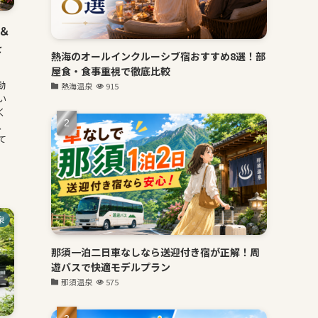
＆
を
熱海のオールインクルーシブ宿おすすめ8選！部
屋食・食事重視で徹底比較
動
熱海温泉
915
い
く
、
て
泉
那須一泊二日車なしなら送迎付き宿が正解！周
遊バスで快適モデルプラン
那須温泉
575