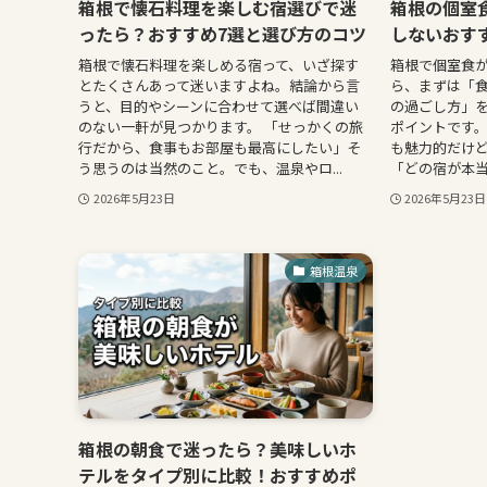
箱根で懐石料理を楽しむ宿選びで迷
箱根の個室
ったら？おすすめ7選と選び方のコツ
しないおす
箱根で懐石料理を楽しめる宿って、いざ探す
箱根で個室食
とたくさんあって迷いますよね。結論から言
ら、まずは「
うと、目的やシーンに合わせて選べば間違い
の過ごし方」
のない一軒が見つかります。 「せっかくの旅
ポイントです
行だから、食事もお部屋も最高にしたい」そ
も魅力的だけ
う思うのは当然のこと。でも、温泉やロ...
「どの宿が本当
2026年5月23日
2026年5月23日
箱根温泉
箱根の朝食で迷ったら？美味しいホ
テルをタイプ別に比較！おすすめポ