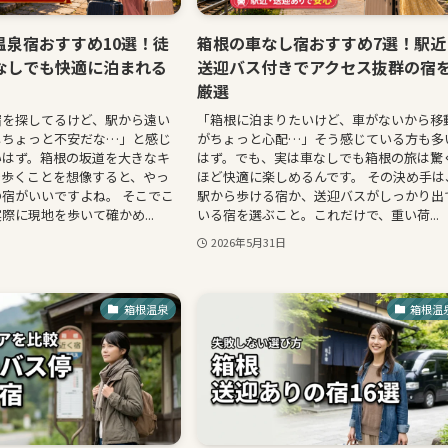
温泉宿おすすめ10選！徒
箱根の車なし宿おすすめ7選！駅近
なしでも快適に泊まれる
送迎バス付きでアクセス抜群の宿
厳選
宿を探してるけど、駅から遠い
「箱根に泊まりたいけど、車がないから移
しちょっと不安だな…」と感じ
がちょっと心配…」そう感じている方も多
いはず。箱根の坂道を大きなキ
はず。でも、実は車なしでも箱根の旅は驚
で歩くことを想像すると、やっ
ほど快適に楽しめるんです。 その決め手は
宿がいいですよね。 そこでこ
駅から歩ける宿か、送迎バスがしっかり出
際に現地を歩いて確かめ...
いる宿を選ぶこと。これだけで、重い荷...
2026年5月31日
箱根温泉
箱根温