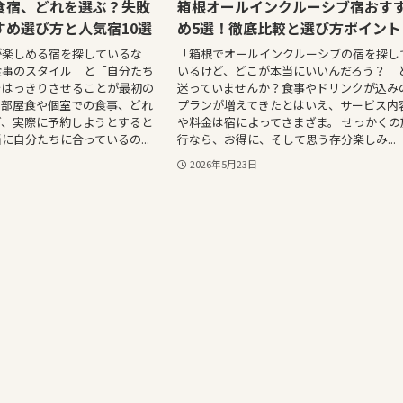
食宿、どれを選ぶ？失敗
箱根オールインクルーシブ宿おす
すめ選び方と人気宿10選
め5選！徹底比較と選び方ポイント
が楽しめる宿を探しているな
「箱根でオールインクルーシブの宿を探し
食事のスタイル」と「自分たち
いるけど、どこが本当にいいんだろう？」
をはっきりさせることが最初の
迷っていませんか？食事やドリンクが込み
。部屋食や個室での食事、どれ
プランが増えてきたとはいえ、サービス内
ど、実際に予約しようとすると
や料金は宿によってさまざま。 せっかくの
に自分たちに合っているの...
行なら、お得に、そして思う存分楽しみ...
2026年5月23日